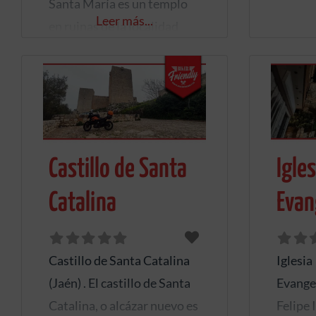
Santa María es un templo
Santa M
Leer más...
en ruinas de la localidad
Herrer
española de Cazorla, en la
viene d
provincia de Jaén . El
forma 
arquitecto responsable de
adorna 
la traza de la iglesia,
Fue co
ubicada en la plaza de Santa
en home
María, podría haber sido
Castillo de Santa
Igle
junto a
Andrés de Vandelvira.
María 
Catalina
Evan
Construida sobre el cauce
del río que atraviesa la
localidad,
Castillo de Santa Catalina
Iglesia
(Jaén) . El castillo de Santa
Evangel
Catalina, o alcázar nuevo es
Felipe 