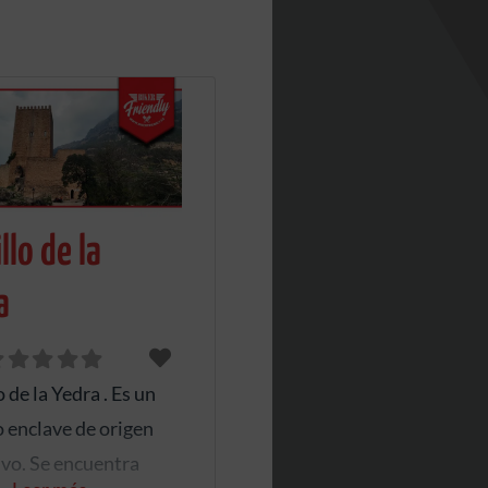
llo de la
a
o de la Yedra . Es un
 enclave de origen
ivo. Se encuentra