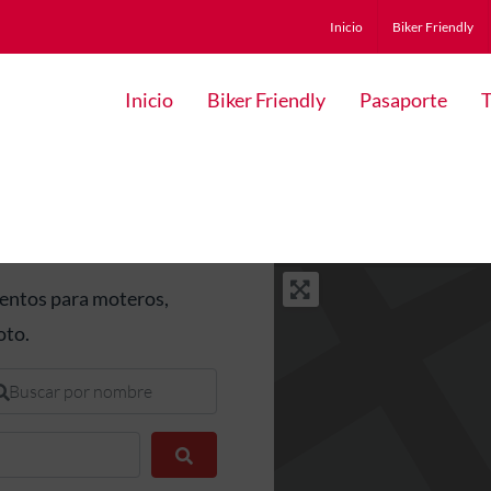
Inicio
Biker Friendly
Inicio
Biker Friendly
Pasaporte
T
mentos para moteros,
oto.
scar por nombre
Buscar