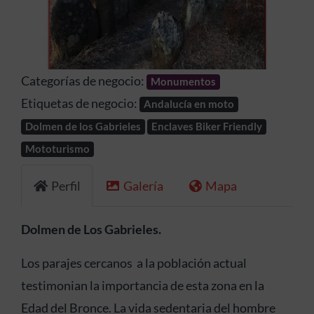
Anterior
Siguien
Categorías de negocio:
Monumentos
Etiquetas de negocio:
Andalucía en moto
Dolmen de los Gabrieles
Enclaves Biker Friendly
Mototurismo
Perfil
Galería
Mapa
Dolmen de Los Gabrieles.
Los parajes cercanos a la población actual
testimonian la importancia de esta zona en la
Edad del Bronce. La vida sedentaria del hombre