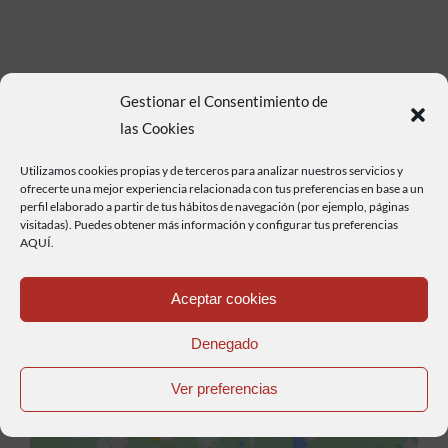
Gestionar el Consentimiento de
las Cookies
Utilizamos cookies propias y de terceros para analizar nuestros servicios y
ofrecerte una mejor experiencia relacionada con tus preferencias en base a un
perfil elaborado a partir de tus hábitos de navegación (por ejemplo, páginas
visitadas). Puedes obtener más información y configurar tus preferencias
AQUÍ.
Aceptar cookies
Haz clic para aceptar cookies de marketing y
Denegado
permitir este contenido
Ver preferencias