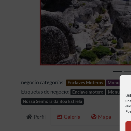
Anterior
negocio categorías:
Enclaves Moteros
Monument
Etiquetas de negocio:
Enclave motero
Monumento
Uti
una
Nossa Senhora da Boa Estrela
ela
Pue
Perfil
Galería
Mapa