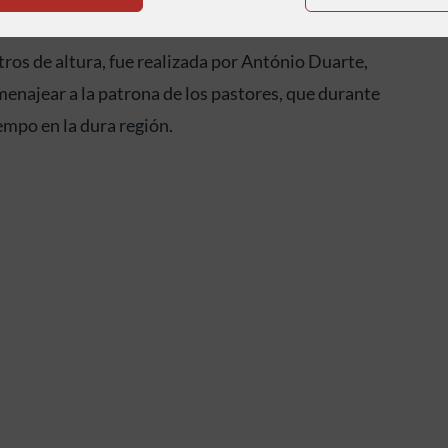
a
Nossa Senhora da Boa Estrela
esculpida en la roca.
ros de altura, fue realizada por António Duarte,
menajear a la patrona de los pastores, que durante
empo en la dura región.