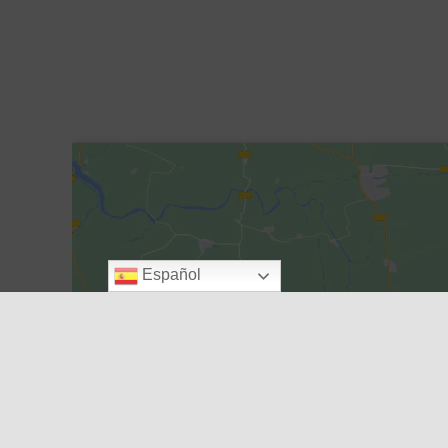
Español
Haz clic para acepta
permitir 