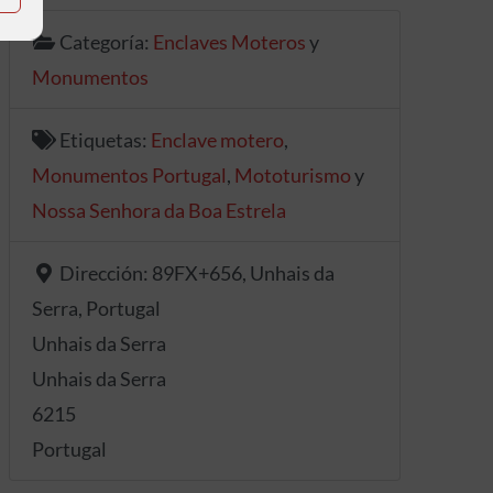
Categoría:
Enclaves Moteros
y
Monumentos
Etiquetas:
Enclave motero
,
Monumentos Portugal
,
Mototurismo
y
Nossa Senhora da Boa Estrela
Dirección:
89FX+656, Unhais da
Serra, Portugal
Unhais da Serra
Unhais da Serra
6215
Portugal