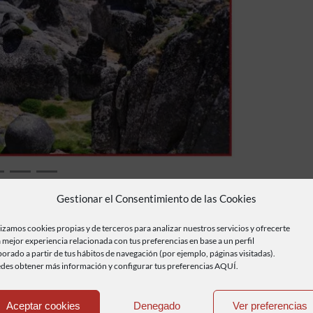
Siguiente
os
Gestionar el Consentimiento de las Cookies
s Portugal
Mototurismo
lizamos cookies propias y de terceros para analizar nuestros servicios y ofrecerte
 mejor experiencia relacionada con tus preferencias en base a un perfil
borado a partir de tus hábitos de navegación (por ejemplo, páginas visitadas).
des obtener más información y configurar tus preferencias AQUÍ.
Aceptar cookies
Denegado
Ver preferencias