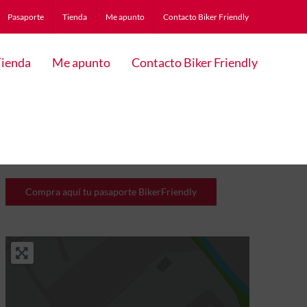
Pasaporte
Tienda
Me apunto
Contacto Biker Friendly
ienda
Me apunto
Contacto Biker Friendly
Compra aquí tu pasaporte BikerFriendly