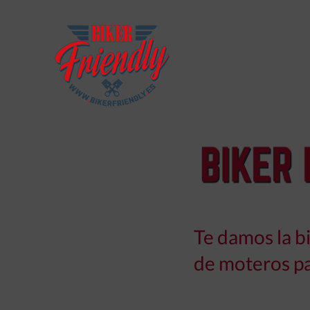
Saltar
al
contenido
Te damos la b
de moteros p