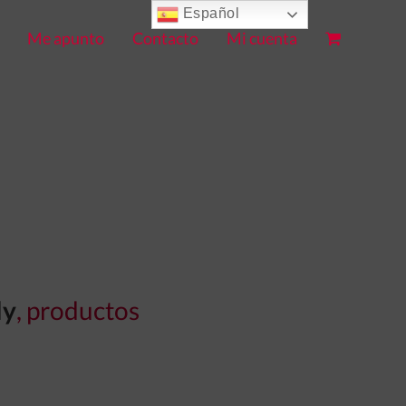
Español
Me apunto
Contacto
Mi cuenta
ly
, productos