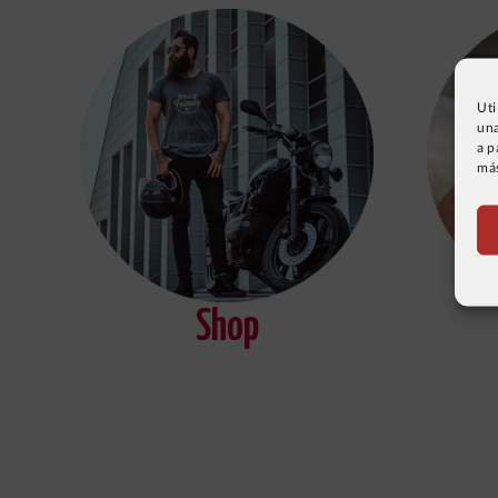
Uti
una
a p
más
Shop