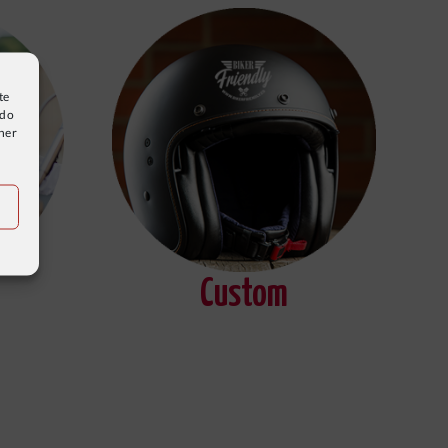
te
ado
ener
Custom