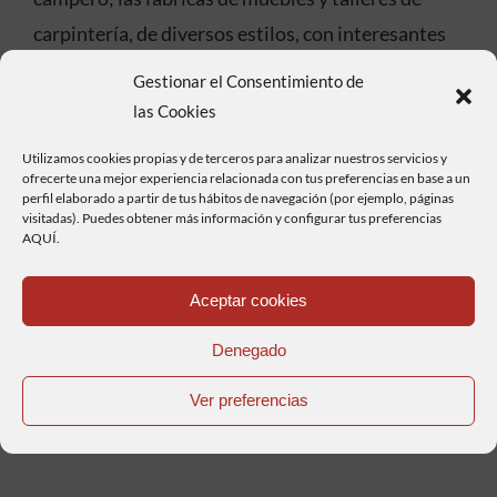
carpintería, de diversos estilos, con interesantes
muestras de tallas, taller de artesano
Gestionar el Consentimiento de
campanillera, cuyo oficio y formas de trabajar sólo
las Cookies
perduran en este municipio.
Utilizamos cookies propias y de terceros para analizar nuestros servicios y
ofrecerte una mejor experiencia relacionada con tus preferencias en base a un
El LEGADO INGLÉS puede ser disfrutado más en
perfil elaborado a partir de tus hábitos de navegación (por ejemplo, páginas
visitadas). Puedes obtener más información y configurar tus preferencias
profundidad, visitando las antiguas oficinas de la
AQUÍ.
Compañía, la antigua estación del Ferrocarril, los
antiguos talleres del ferrocarril que además de
Aceptar cookies
Centro para las Ferias de Muestras Temporales,
Denegado
contiene una fabulosa restauración de un Vagón
Ver preferencias
Berlina de 1900.