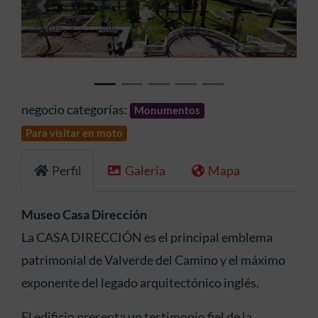
Anterior
Siguien
negocio categorías:
Monumentos
Para visitar en moto
Perfil
Galería
Mapa
Museo Casa Dirección
La CASA DIRECCIÓN es el principal emblema
patrimonial de Valverde del Camino y el máximo
exponente del legado arquitectónico inglés.
El edificio presenta un testimonio fiel de la