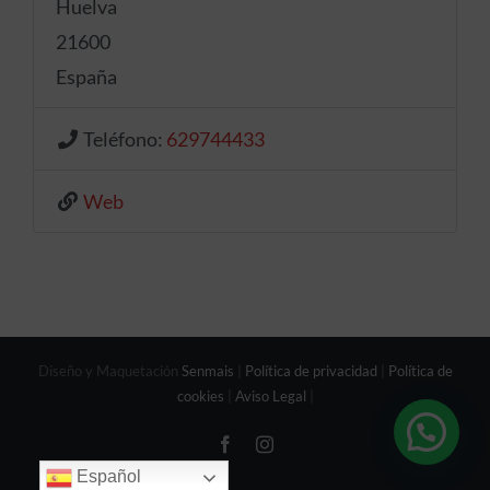
Huelva
21600
España
Teléfono:
629744433
Web
Diseño y Maquetación
Senmais
|
Política de privacidad
|
Política de
cookies
|
Aviso Legal
|
Facebook
Instagram
Español