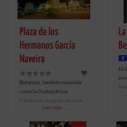
todo el trabajo y sacrificio de
alde
nuestros antepasados
salv
haciendo productos que nos
defi
Plaza de los
La
hagan sentir orgullosos.
cual
Apuestan por mantener un
pai
Hermanos García
Be
sistema de elaboración lo más
Naveira
artesanal posible y no
En 
sacrificar su calidad que
enc
Betanzos, también conocida
Mar
como la Ciudad de Los
mat
Caballeros acoge desde hace
de r
Leer más...
décadas en su monumental
par
Plaza de los Hermanos Garcia
sin