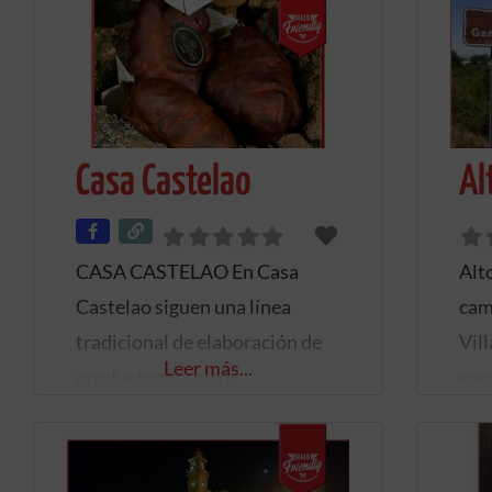
Casa Castelao
Al
CASA CASTELAO En Casa
Alt
Castelao siguen una línea
cami
tradicional de elaboración de
Vill
Leer más...
productos cárnicos
enc
artesanales. En esta línea lo
un l
que pretendemos desde Casa
cual
Castelao es poner en valor
ent