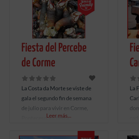
Naveira a cientos de
en 
motoristas de la zona que
Bet
antes ó después de sus rutas se
y q
concentran en ésta bella plaza
est
donde lo habitual es compartir
en 
Fiesta del Percebe
Fi
charla y refrigerio con los
compañeros después de una
de Corme
Ca
buena ruta en moto
La Costa da Morte se viste de
La 
gala el segundo fin de semana
Car
de julio para vivir en Corme,
dom
Leer más...
Ponteceso, su fiesta
cada
gastronómica más afamada. La
del
“Festa do percebe” se celebra
Tur