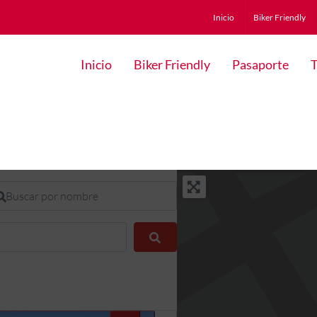
Inicio
Biker Friendly
Inicio
Biker Friendly
Pasaporte
T
scar por nombre
Buscar