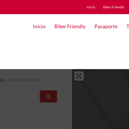
Inicio
Biker Friendly
Inicio
Biker Friendly
Pasaporte
T
scar por nombre
Buscar