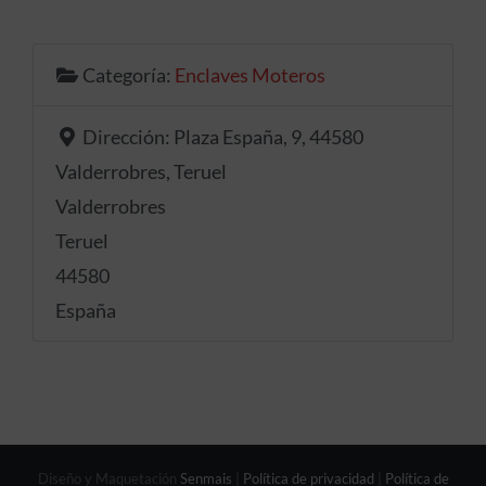
Categoría:
Enclaves Moteros
Dirección:
Plaza España, 9, 44580
Valderrobres, Teruel
Valderrobres
Teruel
44580
España
Diseño y Maquetación
Senmais
|
Política de privacidad
|
Política de