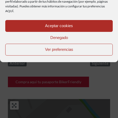
perfil elaborado a partir de tus hábitos de navegación (por ejemplo, páginas
visitadas). Puedes obtener más información y configurar tus preferencias
AQUÍ.
Haz clic para aceptar cookies de marketing y
permitir este contenido
Aceptar cookies
Denegado
Ver preferencias
Anterior
Siguiente
Compra aquí tu pasaporte BikerFriendly