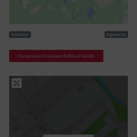
Anterior
Siguiente
Compra aquí tu pasaporte BikerFriendly