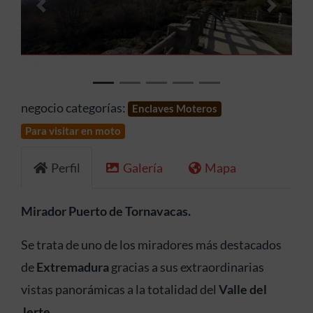
Anterior
Siguien
negocio categorías:
Enclaves Moteros
Para visitar en moto
Perfil
Galería
Mapa
Mirador Puerto de Tornavacas.
Se trata de uno de los miradores más destacados
de
Extremadura
gracias a sus extraordinarias
vistas panorámicas a la totalidad del
Valle del
Jerte
.