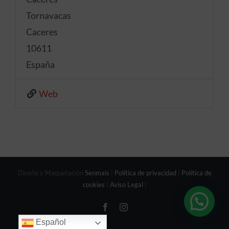
Tornavacas
Caceres
10611
España
Web
Diseño y Maquetación
Senmais
|
Política de privacidad
|
Política de
cookies
|
Aviso Legal
|
Facebook
Instagram
Español