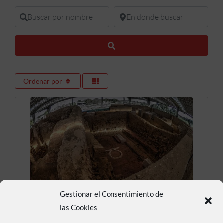
Buscar por nombre
En donde buscar
Buscar
Ordenar por
Gestionar el Consentimiento de
Cancho Roano
las Cookies