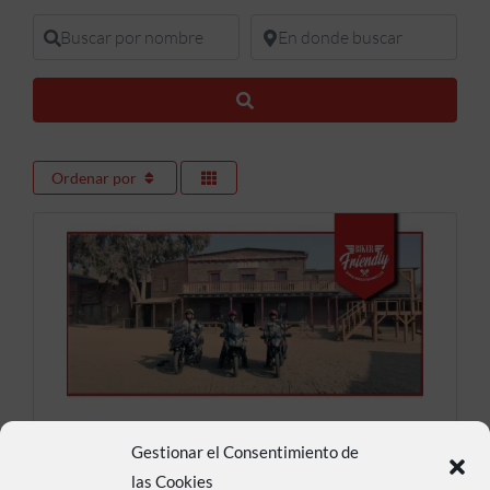
Buscar por nombre
En donde buscar
Buscar
Ordenar por
Fort Bravo Texas
Gestionar el Consentimiento de
las Cookies