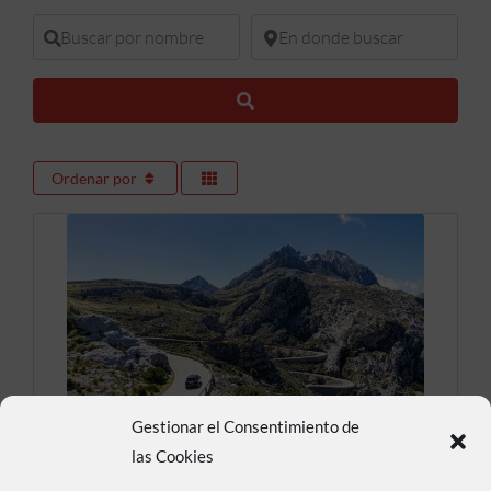
Buscar por nombre
En donde buscar
Buscar
Ordenar por
Gestionar el Consentimiento de
Sá Calobra
las Cookies