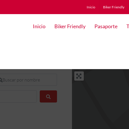
Inicio
Biker Friendly
Inicio
Biker Friendly
Pasaporte
T
scar por nombre
Buscar