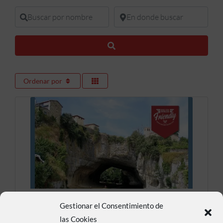
Buscar por nombre
En donde buscar
Buscar
Ordenar por
Puente natural de
Gestionar el Consentimiento de
las Cookies