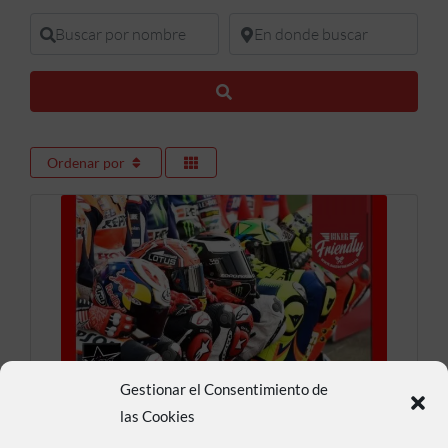
Buscar por nombre
En donde buscar
Buscar
Ordenar por
Gestionar el Consentimiento de
Motos Mendivil 34
las Cookies