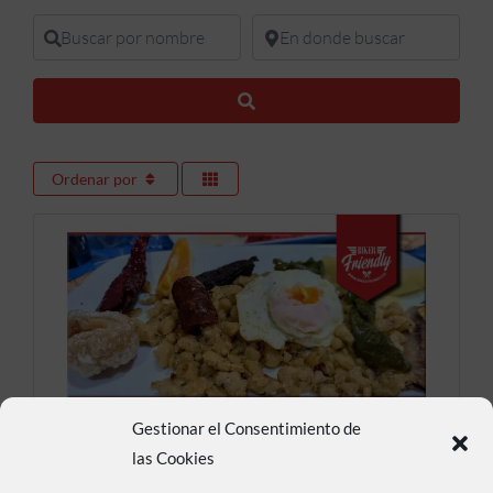
Buscar por nombre
En donde buscar
Buscar
Ordenar por
Gestionar el Consentimiento de
Bar los Barcos
las Cookies