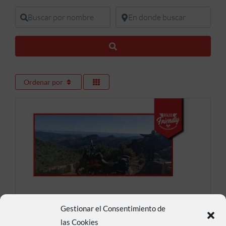
Buscar por nombre
En donde buscar
Buscar
Ordenar por
Mirador del Garbí.
Gestionar el Consentimiento de
las Cookies