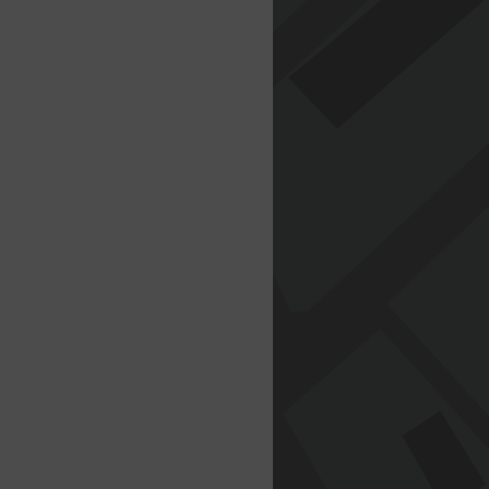
. Actualmente la
 dedicada a ella,
 «la loba capitolina»
apitolina en italiano),
serva en los Museos
linos en Roma. Se
e una figura en
, de 75 centímetros