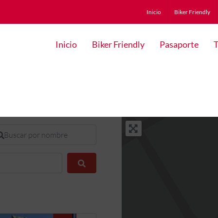
Inicio
Biker Friendly
Inicio
Biker Friendly
Pasaporte
T
scar por nombre
Buscar