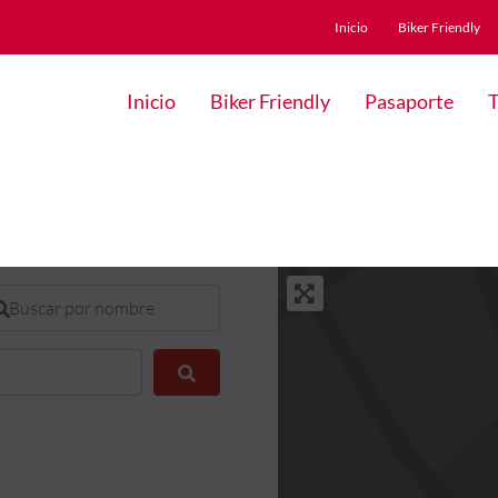
Inicio
Biker Friendly
Inicio
Biker Friendly
Pasaporte
T
scar por nombre
Buscar