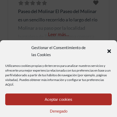
Paseo del Molinar El Paseo del Molinar
es un sencillo recorrido a lo largo del río
Molinar a su paso por la localidad
Leer más...
burgalesa de Tobera en plena comarca
de Las Merindades, un bonito de paseo
Gestionar el Consentimiento de
en el que se puede ver como el río se ve
las Cookies
precipitado por varias cascadas, una
Utilizamos cookies propias y de terceros para analizar nuestros servicios y
senda ideal para recorrer con niños,
ofrecerte una mejor experiencia relacionada con tus preferencias en base a un
perfil elaborado a partir de tus hábitos de navegación (por ejemplo, páginas
habilitada con
visitadas). Puedes obtener más información y configurar tus preferencias
AQUÍ.
Aceptar cookies
Puente natural de
Denegado
Puentedey