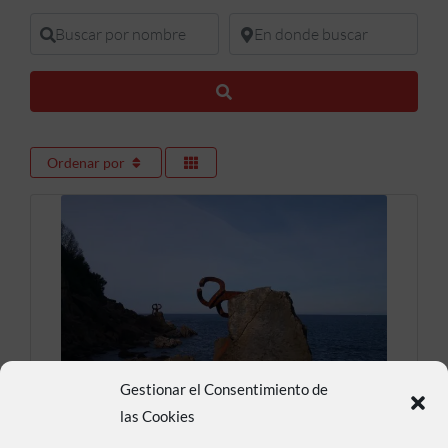
Buscar por nombre
En donde buscar
Buscar
Ordenar por
Gestionar el Consentimiento de
Peine del Viento
las Cookies