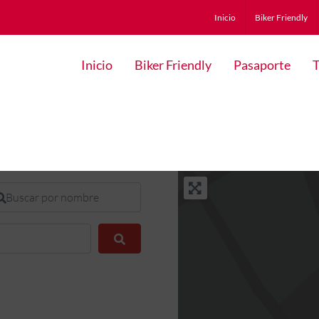
Inicio
Biker Friendly
Inicio
Biker Friendly
Pasaporte
T
scar por nombre
Buscar