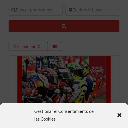
Buscar por nombre
En donde buscar
Buscar
Ordenar por
Gestionar el Consentimiento de
Motos Mendivil 34
las Cookies