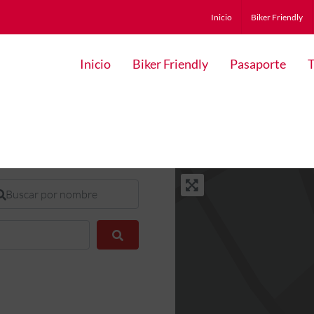
Inicio
Biker Friendly
Inicio
Biker Friendly
Pasaporte
T
scar por nombre
Buscar