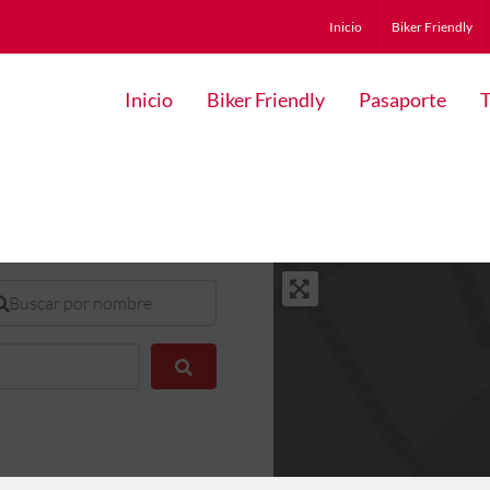
Inicio
Biker Friendly
Inicio
Biker Friendly
Pasaporte
T
scar por nombre
Buscar