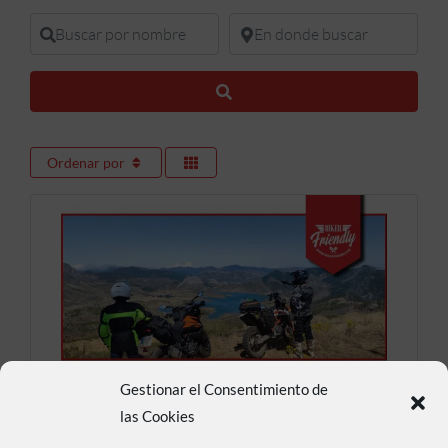
Buscar por nombre
En donde buscar
Buscar
Ordenar por
Gestionar el Consentimiento de
Alto del Castro
las Cookies