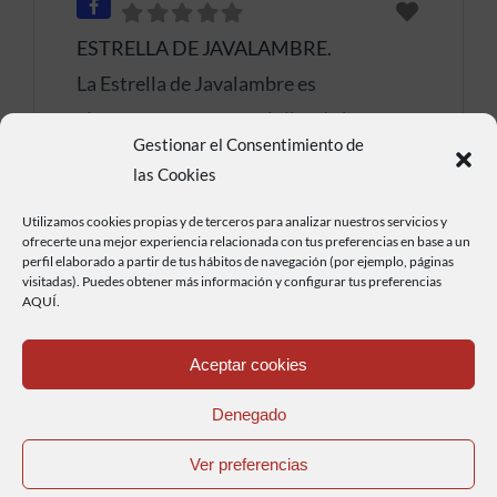
ESTRELLA DE JAVALAMBRE.
La Estrella de Javalambre es
el encuentro motero réplica de la
Leer más...
Gestionar el Consentimiento de
famosa y mítica STELLA ALPINA,
las Cookies
histórica concentración que se hace
cada verano, en Italia, desde hace mas
Utilizamos cookies propias y de terceros para analizar nuestros servicios y
ofrecerte una mejor experiencia relacionada con tus preferencias en base a un
de 50 años. En ambos casos lo más
perfil elaborado a partir de tus hábitos de navegación (por ejemplo, páginas
visitadas). Puedes obtener más información y configurar tus preferencias
curioso, original y característico, es que,
AQUÍ.
si quieres conseguir la medalla del
Aceptar cookies
evento, hay que subir por una pista
forestal a buscarla, hasta donde la nieve
Denegado
MOTAUROS
Ver preferencias