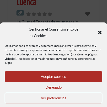
Cuenca
La Ciudad Encantada es un paraje
natural español de formaciones rocosas
Gestionar el Consentimiento de
las Cookies
calcáreas o calizas formadas a lo largo
Leer más...
de miles de años. Se localiza cerca de
Utilizamos cookies propias y de terceros para analizar nuestros servicios y
ofrecerte una mejor experiencia relacionada con tus preferencias en base a un
Valdecabras, en el término municipal de
perfil elaborado a partir de tus hábitos de navegación (por ejemplo, páginas
visitadas). Puedes obtener más información y configurar tus preferencias
Cuenca (España), en una amplia zona de
AQUÍ.
pinares de la parte meridional de la
serranía conquense y a una altitud de
Aceptar cookies
1500 metros. Está ubicada en una finca
Denegado
Ver preferencias
Serranía de Cuenca