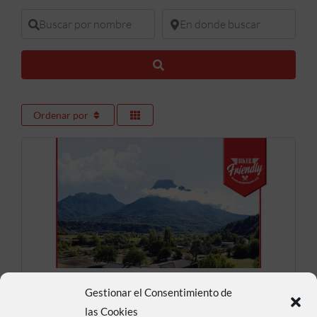
Buscar por nombre
En donde buscar
Buscar
Ordenar por
Casa rural Huertas de
Gestionar el Consentimiento de
las Cookies