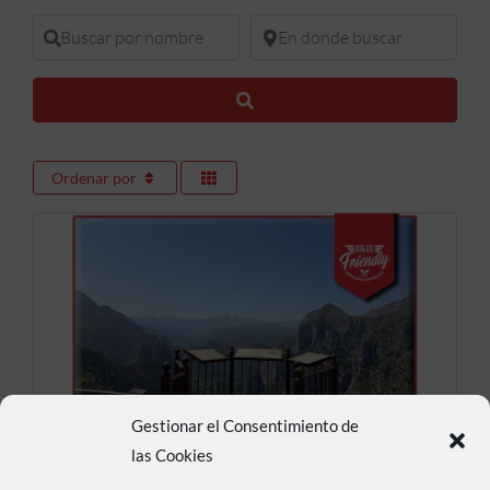
Buscar por nombre
En donde buscar
Buscar
Ordenar por
Gestionar el Consentimiento de
Mirador de Santa Catalina
las Cookies