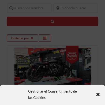
Buscar por nombre
En donde buscar
Buscar
Ordenar por
Gestionar el Consentimiento de
Maniac Motors
las Cookies