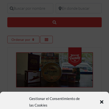
Buscar por nombre
En donde buscar
Buscar
Ordenar por
Conservas Emilia
Gestionar el Consentimiento de
las Cookies