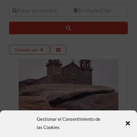
Buscar por nombre
En donde buscar
Buscar
Ordenar por
Gestionar el Consentimiento de
Pedra de Abalar
las Cookies