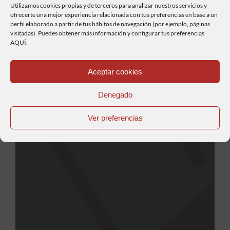
Utilizamos cookies propias y de terceros para analizar nuestros servicios y
ofrecerte una mejor experiencia relacionada con tus preferencias en base a un
Una de las más grande concentraciones
perfil elaborado a partir de tus hábitos de navegación (por ejemplo, páginas
visitadas). Puedes obtener más información y configurar tus preferencias
moteras de toda Europa ya está aquí,los
AQUÍ.
próximos 14,15,16 y 17 de julio nos
Leer más...
vemos en Faro¡¡
Aceptar cookies
Denegado
Ver preferencias