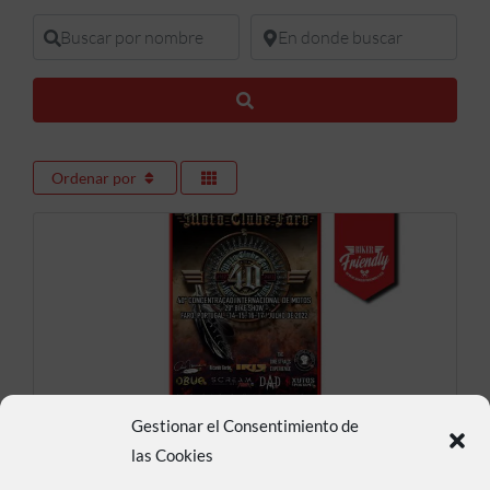
Buscar por nombre
En donde buscar
Buscar
Ordenar por
Gestionar el Consentimiento de
40 CONCENTRACION FARO
las Cookies