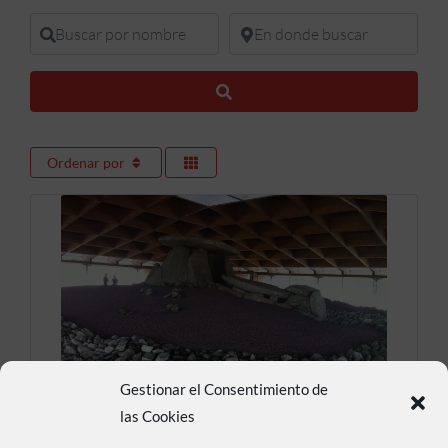
Buscar por nombre
En donde buscar
Buscar
Ordenar por
Gestionar el Consentimiento de
Dolmen de Dombate
las Cookies