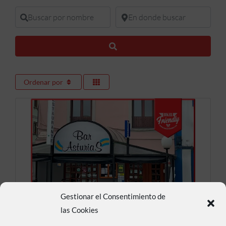
Buscar por nombre
En donde buscar
Buscar
Ordenar por
Gestionar el Consentimiento de
Bar Restaurante Asturias
las Cookies