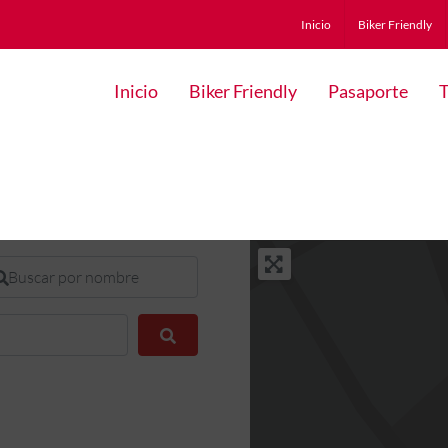
Inicio
Biker Friendly
Inicio
Biker Friendly
Pasaporte
T
scar por nombre
Buscar