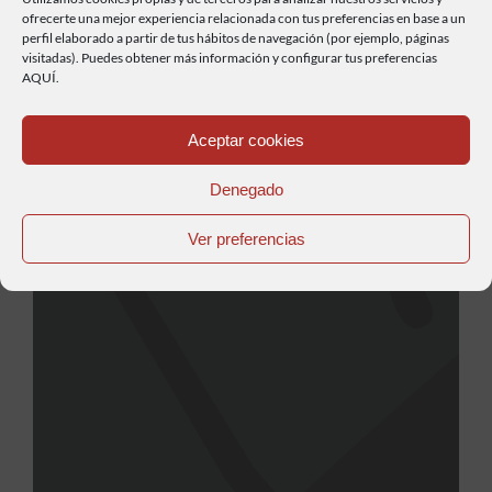
ofrecerte una mejor experiencia relacionada con tus preferencias en base a un
perfil elaborado a partir de tus hábitos de navegación (por ejemplo, páginas
Longitud. 65.8 km. Empieza: Casas de
visitadas). Puedes obtener más información y configurar tus preferencias
AQUÍ.
Medina ( Utiel ) Acaba Losilla de Aras.
Carreteras: CV-390, CV 35 y CV 355
Leer más...
Aceptar cookies
Denegado
Ver preferencias