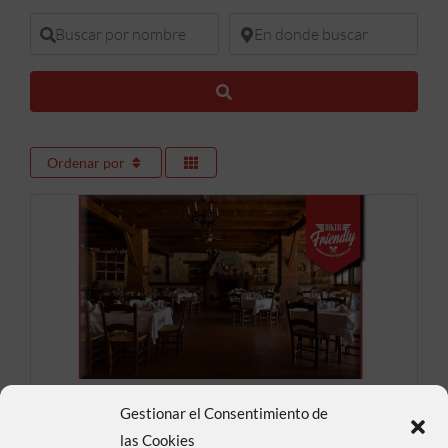
Buscar por nombre
En donde buscar
Buscar
Ordenar por
Restaurante Asador Pato
Gestionar el Consentimiento de
las Cookies