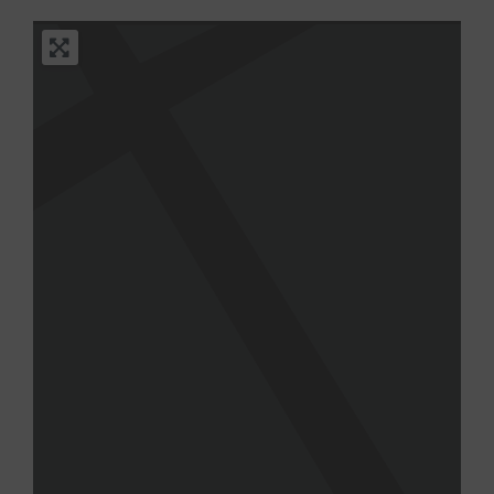
en 1594 o 1595, siendo capitán general
de Galicia Diego das Mariñas, siguiendo
los planos del ingeniero militar Pedro
Rodríguez Muñiz. En el siglo XVIII se
completó con nuevos baluartes,
pabellones y antepechos. Después