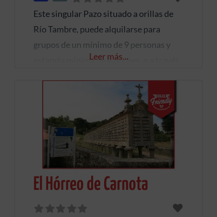
Este singular Pazo situado a orillas de
Río Tambre, puede alquilarse para
grupos de un mínimo de 9 personas y
Leer más...
estancia mínima de 4 noches, o a través
de los paquetes experienciales que
ofrecen para conocer Galicia en Moto
durante una semana, con rutas guiadas
o auto-guiadas circulares de 5 días, en
las que descubrir las zonas más
auténticas de
El Hórreo de Carnota