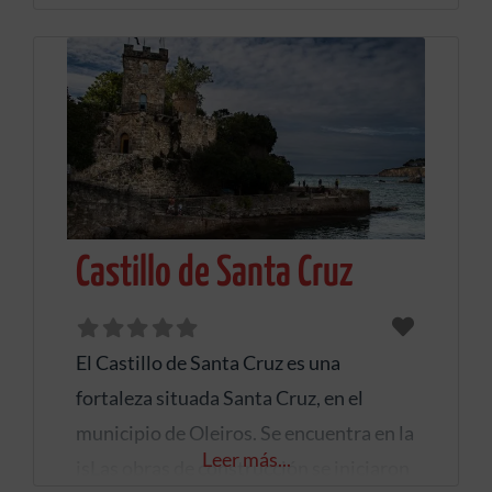
Castillo de Santa Cruz
El Castillo de Santa Cruz es una
fortaleza situada Santa Cruz, en el
municipio de Oleiros. Se encuentra en la
Leer más...
isLas obras de construcción se iniciaron