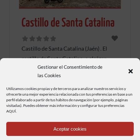
Castillo de Santa Catalina
Castillo de Santa Catalina (Jaén) . El
castillo de Santa Catalina, o alcázar
Gestionar el Consentimiento de
nuevo es una antigua construcción
Leer más...
las Cookies
defensiva de acabado cristiano-
medieval, que corona el cerro del mismo
Utilizamos cookies propias y de terceros para analizar nuestros servicios y
ofrecerte una mejor experiencia relacionada con tus preferencias en base a un
nombre, en una estribación de la Sierra
perfil elaborado a partir de tus hábitos de navegación (por ejemplo, páginas
visitadas). Puedes obtener más información y configurar tus preferencias
de Jabalcuz a 820 m de altitud, desde la
AQUÍ.
cual se divisa toda la ciudad de Jaén, los
olivares y las montañas circundantes de
Aceptar cookies
la