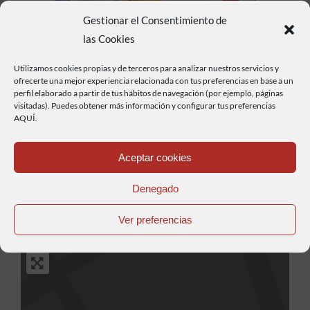
Gestionar el Consentimiento de
las Cookies
Utilizamos cookies propias y de terceros para analizar nuestros servicios y
ofrecerte una mejor experiencia relacionada con tus preferencias en base a un
Pey Resort
perfil elaborado a partir de tus hábitos de navegación (por ejemplo, páginas
visitadas). Puedes obtener más información y configurar tus preferencias
AQUÍ.
El Hotel Pey Resort con Parking
Aceptar cookies
cubierto y videovigilado, es una
Denegado
excelente opción para comenzar ó
Leer más...
culminar vuestra rutas en moto por los
Ver preferencias
Pirineos. Ubicado en Sort, un punto
estratégico en del Pirineo Leridano, y
lugar clave para poder conocer a fondo
las carreteras y puertos de montaña de