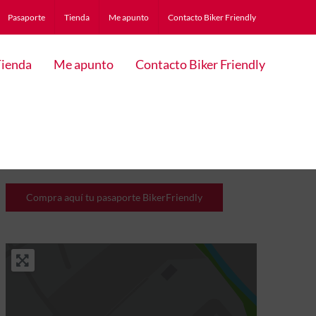
Pasaporte
Tienda
Me apunto
Contacto Biker Friendly
ienda
Me apunto
Contacto Biker Friendly
Compra aquí tu pasaporte BikerFriendly