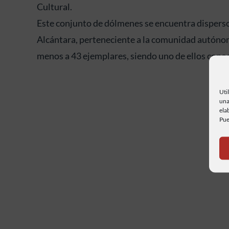
Cultural.
Este conjunto de dólmenes se encuentra disperso
Alcántara, perteneciente a la comunidad autónom
menos a 43 ejemplares, siendo uno de ellos cono
Uti
una
ela
Pue