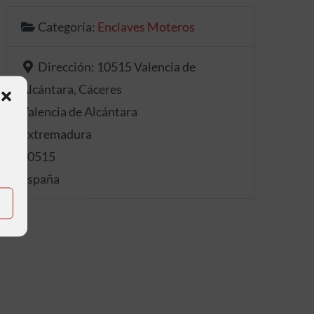
Categoría:
Enclaves Moteros
Dirección:
10515 Valencia de
Alcántara, Cáceres
Valencia de Alcántara
Extremadura
10515
España