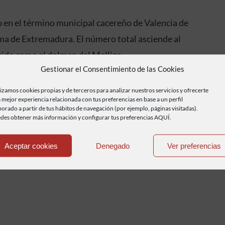
 en el término municipal cacereño de Valencia de
a de Extremadura. El número total asciende al
cido como el dolmen del Mellizo.
Gestionar el Consentimiento de las Cookies
lizamos cookies propias y de terceros para analizar nuestros servicios y ofrecerte
 mejor experiencia relacionada con tus preferencias en base a un perfil
borado a partir de tus hábitos de navegación (por ejemplo, páginas visitadas).
des obtener más información y configurar tus preferencias AQUÍ.
Aceptar cookies
Denegado
Ver preferencias