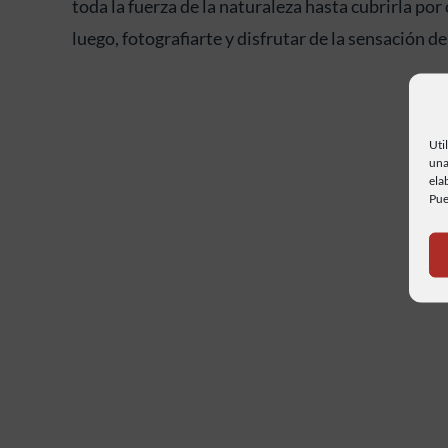
toda la fuerza de la naturaleza hasta cubrirla po
luego, fotografiarte y disfrutar de la sensación de
Uti
una
ela
Pue