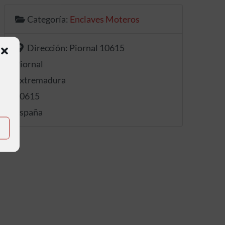
Categoría:
Enclaves Moteros
Dirección:
Piornal 10615
Piornal
Extremadura
10615
España