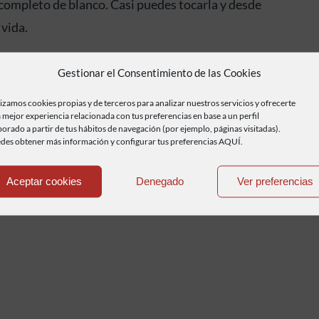
r completo de blanco. Casi puedes tocarla y desde
 vida.
Gestionar el Consentimiento de las Cookies
lizamos cookies propias y de terceros para analizar nuestros servicios y ofrecerte
 mejor experiencia relacionada con tus preferencias en base a un perfil
borado a partir de tus hábitos de navegación (por ejemplo, páginas visitadas).
des obtener más información y configurar tus preferencias AQUÍ.
Aceptar cookies
Denegado
Ver preferencias