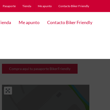
Pasaporte
Tienda
Me apunto
Contacto Biker Friendly
ienda
Me apunto
Contacto Biker Friendly
Compra aquí tu pasaporte BikerFriendly