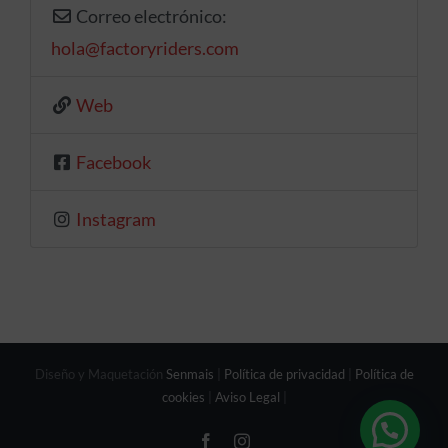
Correo electrónico:
hola
@
factoryriders.com
Web
Facebook
Instagram
Diseño y Maquetación
Senmais
|
Política de privacidad
|
Política de
cookies
|
Aviso Legal
|
Facebook
Instagram