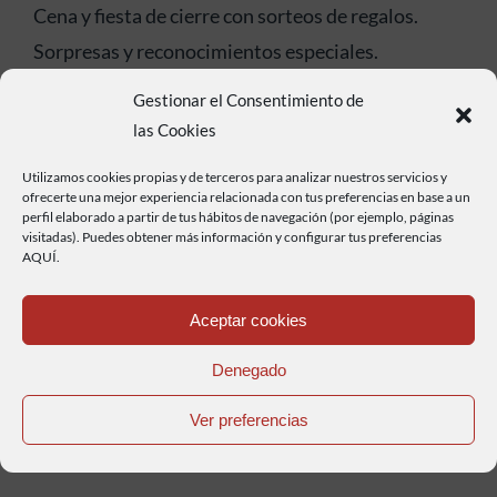
Cena y fiesta de cierre con sorteos de regalos.
Sorpresas y reconocimientos especiales.
Os recomendamos visitar:
Gestionar el Consentimiento de
las Cookies
La Hija de Juan Casa Rural , alojamiento
.
Restaurante Mangana .
Utilizamos cookies propias y de terceros para analizar nuestros servicios y
ofrecerte una mejor experiencia relacionada con tus preferencias en base a un
Hierbaluisa Hotel Rural .
perfil elaborado a partir de tus hábitos de navegación (por ejemplo, páginas
visitadas). Puedes obtener más información y configurar tus preferencias
Restaurante La Tejera .
AQUÍ.
Aceptar cookies
Denegado
Ver preferencias