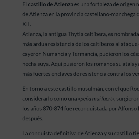
El
castillo de Atienza
es una fortaleza de origen
de Atienza en la provincia castellano-manchega d
XII.
Atienza, la antigua Thytia celtíbera, es nombrada
más ardua resistencia de los celtíberos al ataqu
cayeron Numancia y Termancia, pudieron los césa
hecha suya. Aquí pusieron los romanos su atalaya,
más fuertes enclaves de resistencia contra los ve
En torno a este castillo musulmán, con el que Ro
considerarlo como una «
peña mui fuert
«, surgiero
los años 870-874 fue reconquistada por Alfonso I
después.
La conquista definitiva de Atienza y su castillo 