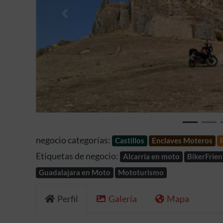
Anterior
negocio categorías:
Castillos
Enclaves Moteros
Etiquetas de negocio:
Alcarria en moto
BikerFrien
Guadalajara en Moto
Mototurismo
Perfil
Galería
Mapa