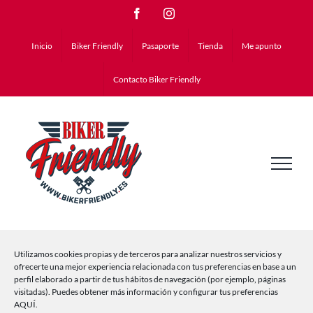
Saltar
Facebook
Instagram
al
Inicio
Biker Friendly
Pasaporte
Tienda
Me apunto
contenido
Contacto Biker Friendly
Gestionar el Consentimiento de
las Cookies
[uwp_profile]
Utilizamos cookies propias y de terceros para analizar nuestros servicios y
ofrecerte una mejor experiencia relacionada con tus preferencias en base a un
perfil elaborado a partir de tus hábitos de navegación (por ejemplo, páginas
visitadas). Puedes obtener más información y configurar tus preferencias
AQUÍ.