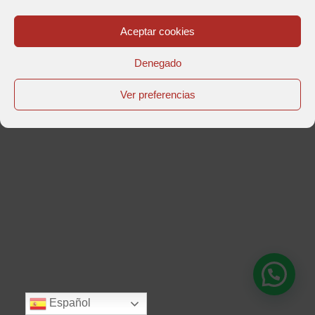
Diseño y Maquetación
Senmais
|
Política de privacidad
|
Política de
cookies
|
Aviso Legal
|
Aceptar cookies
Facebook
Instagram
Denegado
Ver preferencias
Español