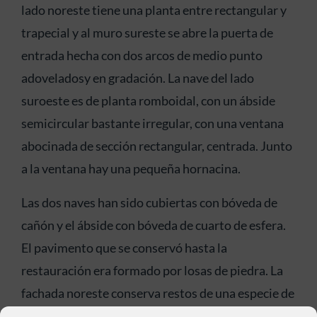
lado noreste tiene una planta entre rectangular y
trapecial y al muro sureste se abre la puerta de
entrada hecha con dos arcos de medio punto
adoveladosy en gradación. La nave del lado
suroeste es de planta romboidal, con un ábside
semicircular bastante irregular, con una ventana
abocinada de sección rectangular, centrada. Junto
a la ventana hay una pequeña hornacina.
Las dos naves han sido cubiertas con bóveda de
cañón y el ábside con bóveda de cuarto de esfera.
El pavimento que se conservó hasta la
restauración era formado por losas de piedra. La
fachada noreste conserva restos de una especie de
alero sobre la puerta de entrada. El arco exterior