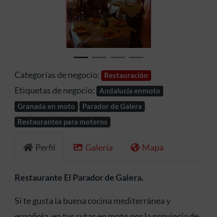
Anterior
Siguien
Categorías de negocio:
Restauración
Etiquetas de negocio:
Andalucía enmoto
Granada en moto
Parador de Galera
Restaurantes para moteros
Perfil
Galería
Mapa
Restaurante El Parador de Galera.
Si te gusta la buena cocina mediterránea y
española, en tus rutas en moto por la provincia de